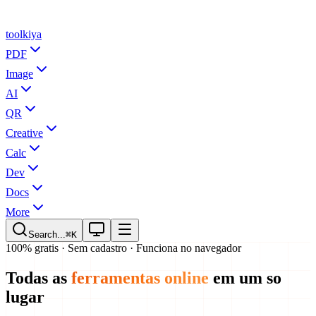
tool
kiya
PDF
Image
AI
QR
Creative
Calc
Dev
Docs
More
Search...
⌘K
100% gratis · Sem cadastro · Funciona no navegador
Todas as
ferramentas online
em um so
lugar